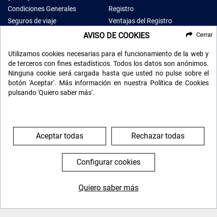
Condiciones Generales
Registro
Seguros de viaje
Ventajas del Registro
Opiniones
AVISO DE COOKIES
Cerrar
Utilizamos cookies necesarias para el funcionamiento de la web y
de terceros con fines estadísticos. Todos los datos son anónimos.
Ninguna cookie será cargada hasta que usted no pulse sobre el
RECIBE NUESTRO BOLETÍN
botón 'Aceptar'. Más información en nuestra Política de Cookies
pulsando 'Quiero saber más'.
Aceptar todas
Rechazar todas
Configurar cookies
Quiero saber más
SÍGUENOS EN LAS REDES
644 119 903
976 384 383
Búscanos en las redes sociales y mantente informado de
todas nuestras novedades.