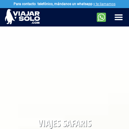
Para contacto
telefónico, mándanos un whatsapp
y te llamamos
Ir al contenido principal
Men
VIAJES SAFARIS