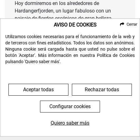
Hoy dormiremos en los alrededores de
Hardangerfjorden, un lugar fabuloso con un
paisaje de fiordos escénicos de gran belleza.
AVISO DE COOKIES
Cerrar
Utilizamos cookies necesarias para el funcionamiento de la web y
Día 6: Bergen "la puerta a los fiordos"
de terceros con fines estadísticos. Todos los datos son anónimos.
Ninguna cookie será cargada hasta que usted no pulse sobre el
Nos pondremos rumbo a Bergen la puerta que se
botón 'Aceptar'. Más información en nuestra Política de Cookies
abre a los fiordos noruegos rodeada por las siete
pulsando 'Quiero saber más'.
montañas. Tendremos la mañana libre para
visitar cada rincón de la segunda ciudad más
grande del país, llamativa por sus orígenes
Aceptar todas
Rechazar todas
vikingos, sus calles llenas de historia y sus
tradiciones culturales. Lo más destacable es el
barrio de Bryggen, el muelle hanseático declarado
Configurar cookies
patrimonio de Humanidad por la UNESCO.
Recomendamos dar un paseo por su mercado de
Quiero saber más
pescado para disfrutar de las vistas de sus
644 119 903
976 384 383
encantadoras casas de colores, tiendas de