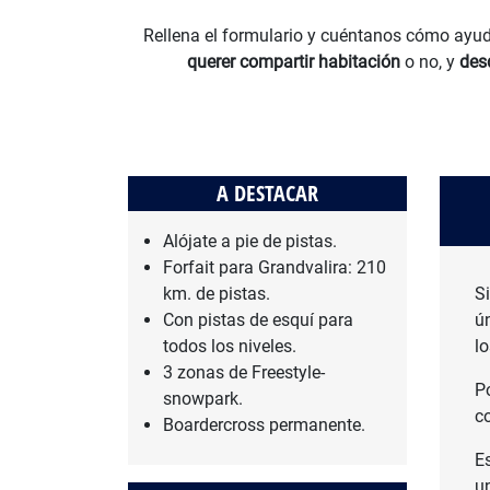
Rellena el formulario y cuéntanos cómo ayud
querer compartir habitación
o no, y
des
A DESTACAR
Alójate a pie de pistas.
Forfait para Grandvalira: 210
km. de pistas.
S
Con pistas de esquí para
ú
todos los niveles.
lo
3 zonas de Freestyle-
P
snowpark.
c
Boardercross permanente.
E
un