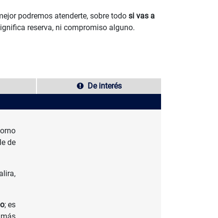
 mejor podremos atenderte, sobre todo
si vas a
significa reserva, ni compromiso alguno.
De interés
torno
le de
lira,
do
; es
s más