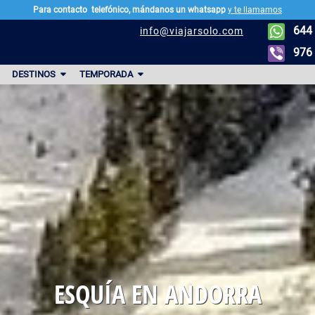
Para contacto
telefónico, mándanos un whatsapp
y te llamamos
644 
info@viajarsolo.com
976 
DESTINOS
TEMPORADA
ESQUÍA EN ANDORRA