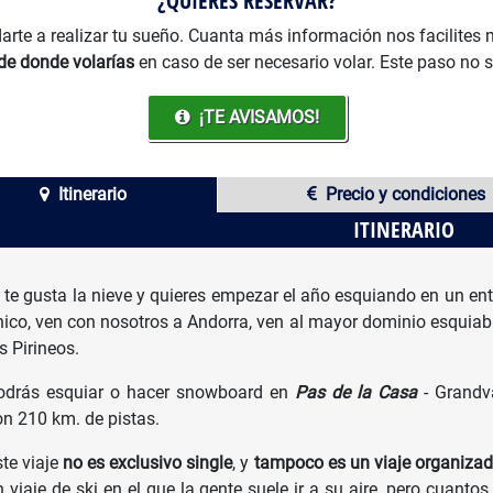
¿QUIERES RESERVAR?
arte a realizar tu sueño. Cuanta más información nos facilites
de donde volarías
en caso de ser necesario volar. Este paso no 
¡TE AVISAMOS!
Itinerario
Precio y condiciones
ITINERARIO
i te gusta la nieve y quieres empezar el año esquiando en un en
nico, ven con nosotros a Andorra, ven al mayor dominio esquiab
s Pirineos.
odrás esquiar o hacer snowboard en
Pas de la Casa
- Grandva
on 210 km. de pistas.
ste viaje
no es exclusivo single
, y
tampoco es un viaje organiza
 viaje de ski en el que la gente suele ir a su aire, pero cuanto