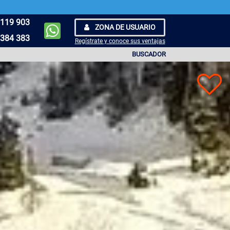
119 903
ZONA DE USUARIO
384 383
Regístrate y conoce sus ventajas
BUSCADOR