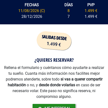
FECHAS
DÍAS
PVP
11/08/2026 (C)
8
1.499 €
28/12/2026
7
1.499 €
Precio
¿QUIERES RESERVAR?
Rellena el formulario y cuéntanos cómo ayudarte a realizar
tu sueño. Cuanta más información nos facilites mejor
podremos atenderte, sobre todo
si vas a querer compartir
habitación
o no, y
desde donde volarías
en caso de ser
necesario volar. Este paso no significa reserva, ni
compromiso alguno.