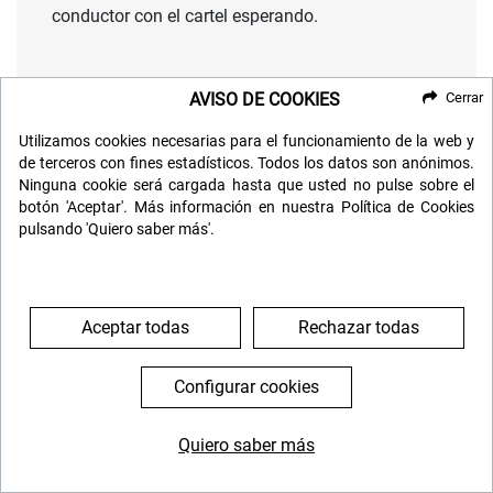
conductor con el cartel esperando.
LAS EXCURSIONES
AVISO DE COOKIES
Cerrar
El hotel organiza excursiones para que conozcas
Utilizamos cookies necesarias para el funcionamiento de la web y
de terceros con fines estadísticos. Todos los datos son anónimos.
el entorno y disfrutes mas de tu estancia. Todas
Ninguna cookie será cargada hasta que usted no pulse sobre el
están diseñadas para ser salidas relajadas e
botón 'Aceptar'. Más información en nuestra Política de Cookies
interesantes.
pulsando 'Quiero saber más'.
Al día siguiente de vuestra llegada harán una
reunión y os explicarán todas las opciones, pero
te informamos de lo que hay para que te vayas
Aceptar todas
Rechazar todas
haciendo una idea...
Te avisamos, eso si, que
todas las excursiones
Configurar cookies
son en inglés
¡una oportunidad magnífica para
mejorar tus conocimientos!
Quiero saber más
644 119 903
976 384 383
Estas son las excursiones que se suelen ofrecer: