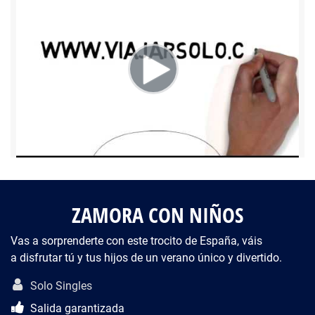
Fotos del viaje
Galería
ZAMORA CON NIÑOS
Vas a sorprenderte con este trocito de España, váis
a disfrutar tú y tus hijos de un verano único y divertido.
Descripción del viaje
Solo Singles
Salida garantizada