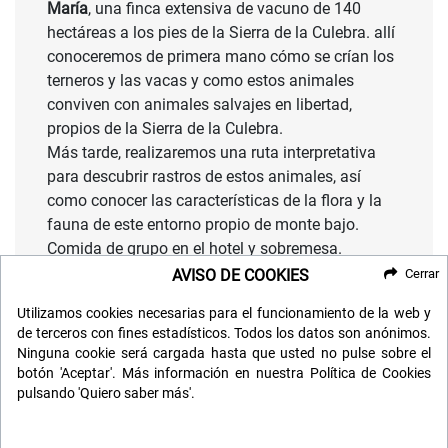
María
, una finca extensiva de vacuno de 140
hectáreas a los pies de la Sierra de la Culebra. allí
conoceremos de primera mano cómo se crían los
terneros y las vacas y como estos animales
conviven con animales salvajes en libertad,
propios de la Sierra de la Culebra.
Más tarde, realizaremos una ruta interpretativa
para descubrir rastros de estos animales, así
como conocer las características de la flora y la
fauna de este entorno propio de monte bajo.
Comida de grupo en el hotel y sobremesa.
Gran Fiesta Noche ibicenca
. Esta noche tenemos
AVISO DE COOKIES
Cerrar
una velada muy especial, tendremos que vestir de
Utilizamos cookies necesarias para el funcionamiento de la web y
blanco.
de terceros con fines estadísticos. Todos los datos son anónimos.
Al ser la última noche en el hotel, y como
Ninguna cookie será cargada hasta que usted no pulse sobre el
despedida del grupo, tendremos una cena
botón 'Aceptar'. Más información en nuestra Política de Cookies
informal. Vamos a organizar una barbacoa en los
pulsando 'Quiero saber más'.
jardines del hotel y, tras la cena, disfrutaremos de
una queimada con su conjuro para todos los