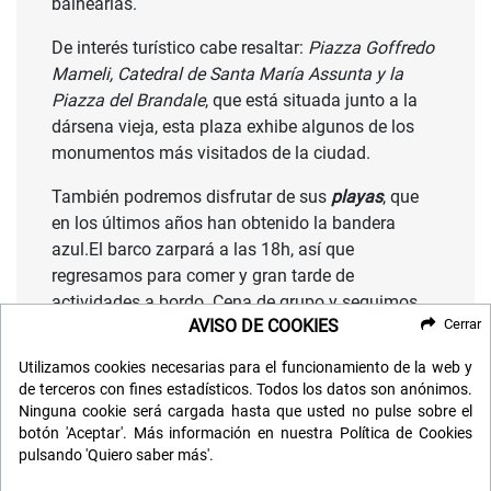
balnearias.
De interés turístico cabe resaltar:
Piazza Goffredo
Mameli, Catedral de Santa María Assunta y la
Piazza del Brandale
, que está situada junto a la
dársena vieja, esta plaza exhibe algunos de los
monumentos más visitados de la ciudad.
También podremos disfrutar de sus
playas
, que
en los últimos años han obtenido la bandera
azul.El barco zarpará a las 18h, así que
regresamos para comer y gran tarde de
actividades a bordo. Cena de grupo y seguimos
AVISO DE COOKIES
Cerrar
disfrutando.
Utilizamos cookies necesarias para el funcionamiento de la web y
de terceros con fines estadísticos. Todos los datos son anónimos.
Ninguna cookie será cargada hasta que usted no pulse sobre el
botón 'Aceptar'. Más información en nuestra Política de Cookies
Séptimo día: marsella - francia
pulsando 'Quiero saber más'.