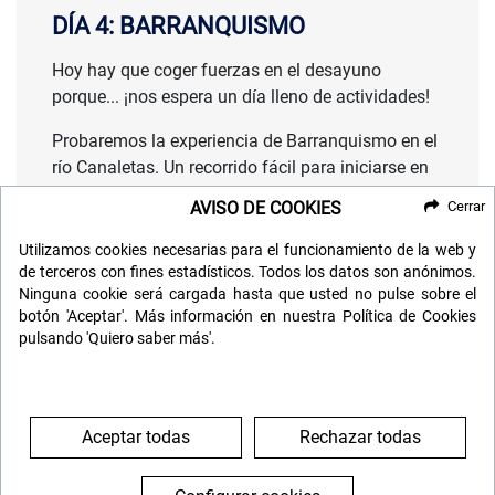
DÍA 4: BARRANQUISMO
Hoy hay que coger fuerzas en el desayuno
porque... ¡nos espera un día lleno de actividades!
Probaremos la experiencia de Barranquismo en el
río Canaletas. Un recorrido fácil para iniciarse en
este tipo de actividades con guía experimentado,
AVISO DE COOKIES
Cerrar
casco, neopreno y todo lo necesario para que
disfrutes de esta excitante aventura.
Utilizamos cookies necesarias para el funcionamiento de la web y
de terceros con fines estadísticos. Todos los datos son anónimos.
Comida en típica por la zona.
Ninguna cookie será cargada hasta que usted no pulse sobre el
botón 'Aceptar'. Más información en nuestra Política de Cookies
Tarde con actividades opcionales o para
pulsando 'Quiero saber más'.
descansar.
Cena libre.
Aceptar todas
Rechazar todas
DÍA 5: SENDERISMO EN EL