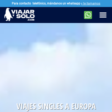
Para contacto
telefónico, mándanos un whatsapp
y te llamamos
Ir al contenido principal
Men
. PÁ
VIAJES SINGLES A EUROPA