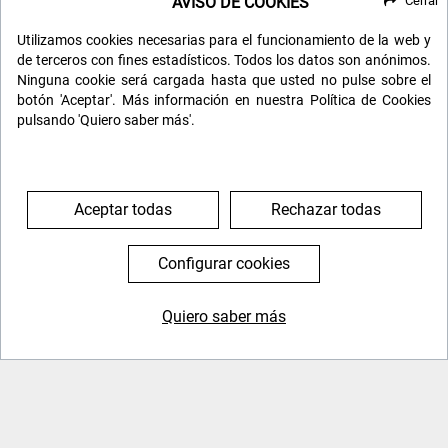
AVISO DE COOKIES
Cerrar
Utilizamos cookies necesarias para el funcionamiento de la web y
de terceros con fines estadísticos. Todos los datos son anónimos.
RECIBE NUESTRO BOLETÍN
Ninguna cookie será cargada hasta que usted no pulse sobre el
botón 'Aceptar'. Más información en nuestra Política de Cookies
pulsando 'Quiero saber más'.
Aceptar todas
Rechazar todas
Configurar cookies
SÍGUENOS EN LAS REDES
Quiero saber más
Búscanos en las redes sociales y mantente informado de
644 119 903
976 384 383
todas nuestras novedades.
info@viajarsolo.com