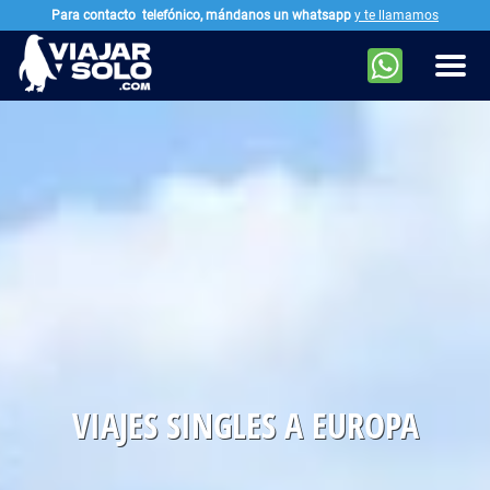
Para contacto
telefónico, mándanos un whatsapp
y te llamamos
Ir al contenido principal
Men
. PÁ
VIAJES SINGLES A EUROPA