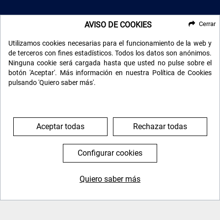
AVISO DE COOKIES
Cerrar
RECIBE NUESTRO BOLETÍN
Utilizamos cookies necesarias para el funcionamiento de la web y
de terceros con fines estadísticos. Todos los datos son anónimos.
Ninguna cookie será cargada hasta que usted no pulse sobre el
botón 'Aceptar'. Más información en nuestra Política de Cookies
pulsando 'Quiero saber más'.
Aceptar todas
Rechazar todas
SÍGUENOS EN LAS REDES
Configurar cookies
Búscanos en las redes sociales y mantente informado de
todas nuestras novedades.
Quiero saber más
644 119 903
976 384 383
info@viajarsolo.com