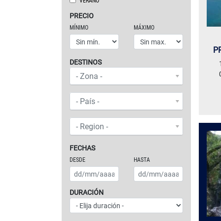
VERANO
PRECIO
MÍNIMO
MÁXIMO
P
DESTINOS
ZONAS O CONTINENTES
- Zona -
PAÍS
- País -
REGIÓN
- Region -
FECHAS
DESDE
HASTA
DURACIÓN