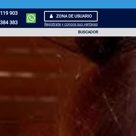
119 903
ZONA DE USUARIO
384 383
Regístrate y conoce sus ventajas
BUSCADOR
 4