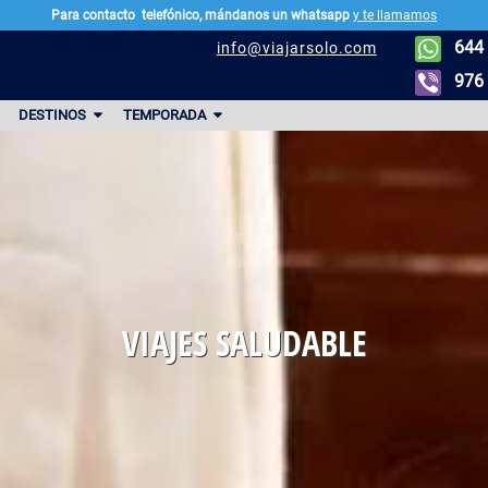
Para contacto
telefónico, mándanos un whatsapp
y te llamamos
644 
info@viajarsolo.com
976 
DESTINOS
TEMPORADA
. PÁGINA
VIAJES SALUDABLE