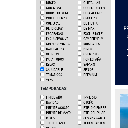
BUCEO
C. REGULAR
CON ALMA
COORD. ORIGEN
COORD. DESTINO
GUÍA ACOMP.
CON TU PERRO
CRUCERO
CULTURAL
DE FIESTA
P
DE IDIOMAS
DE MAR
ESCAPADAS
EXCL. SINGLE
EXCLUSIVOS VS
GAY FRIENDLY
GRANDES VIAJES
MUSICALES
NATURALEZA
NIÑOS
OFERTON
OVERLAND
PARA TODOS
POR ESPAÑA
.
RELAX
SAFARIS
SALUDABLE
SENIOR
TEMATICOS
PREMIUM
VIPS
TEMPORADAS
FIN DE AÑO
INVIERNO
NAVIDAD
OTOÑO
PUENTE AGOSTO
PTE. DICIEMBRE
PUENTE DE MAYO
PTE. DEL PILAR
REYES
SEMANA SANTA
TODO EL AÑO
TODOS SANTOS