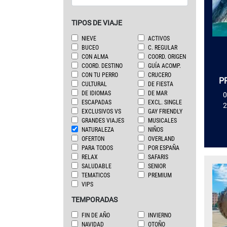
TIPOS DE VIAJE
NIEVE
ACTIVOS
BUCEO
C. REGULAR
CON ALMA
COORD. ORIGEN
COORD. DESTINO
GUÍA ACOMP.
CON TU PERRO
CRUCERO
P
CULTURAL
DE FIESTA
DE IDIOMAS
DE MAR
0
ESCAPADAS
EXCL. SINGLE
2
EXCLUSIVOS VS
GAY FRIENDLY
GRANDES VIAJES
MUSICALES
NATURALEZA
NIÑOS
OFERTON
OVERLAND
PARA TODOS
POR ESPAÑA
RELAX
SAFARIS
SALUDABLE
SENIOR
TEMATICOS
PREMIUM
VIPS
TEMPORADAS
FIN DE AÑO
INVIERNO
NAVIDAD
OTOÑO