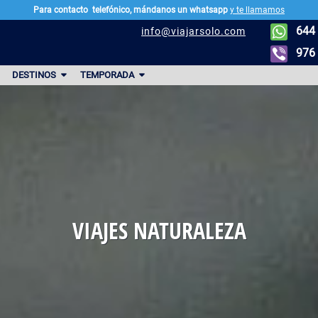
Para contacto
telefónico, mándanos un whatsapp
y te llamamos
644 
info@viajarsolo.com
976 
DESTINOS
TEMPORADA
VIAJES NATURALEZA