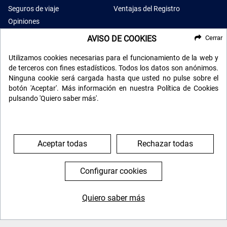
Seguros de viaje
Ventajas del Registro
Opiniones
AVISO DE COOKIES
Cerrar
Utilizamos cookies necesarias para el funcionamiento de la web y
RECIBE NUESTRO BOLETÍN
de terceros con fines estadísticos. Todos los datos son anónimos.
Ninguna cookie será cargada hasta que usted no pulse sobre el
botón 'Aceptar'. Más información en nuestra Política de Cookies
pulsando 'Quiero saber más'.
Aceptar todas
Rechazar todas
Configurar cookies
SÍGUENOS EN LAS REDES
Quiero saber más
Búscanos en las redes sociales y mantente informado de
644 119 903
976 384 383
todas nuestras novedades.