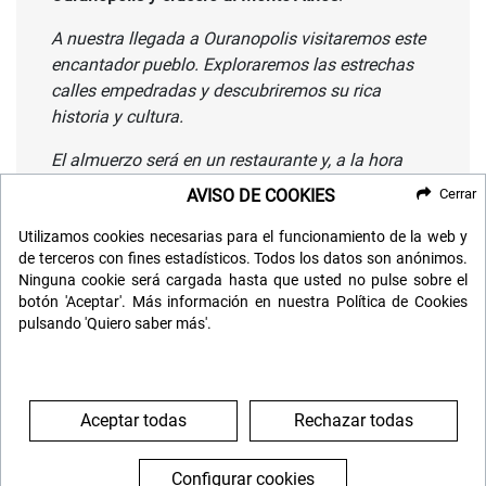
A nuestra llegada a Ouranopolis visitaremos este
encantador pueblo. Exploraremos las estrechas
calles empedradas y descubriremos su rica
historia y cultura.
El almuerzo será en un restaurante y, a la hora
indicada, saldremos para descubrir
AVISO DE COOKIES
Cerrar
el impresionante paisaje y la maravillosa
Utilizamos cookies necesarias para el funcionamiento de la web y
arquitectura del mundialmente famoso Monte
de terceros con fines estadísticos. Todos los datos son anónimos.
Athos, patrimonio de la Humanidad por la
Ninguna cookie será cargada hasta que usted no pulse sobre el
UNESCO, desde la comodidad de un nuevo barco
botón 'Aceptar'. Más información en nuestra Política de Cookies
de lujo.
pulsando 'Quiero saber más'.
Al terminiar, rregreso a Salónica.
Nos encontraremos todos en Salónica, donde
Aceptar todas
Rechazar todas
cenaremos y pasaremos la noche.
Configurar cookies