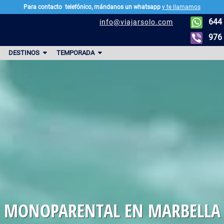
Para contacto
telefónico, mándanos un whatsapp
y te llamamos
644 
info@viajarsolo.com
976 
DESTINOS
TEMPORADA
MONOPARENTAL EN MARBELLA