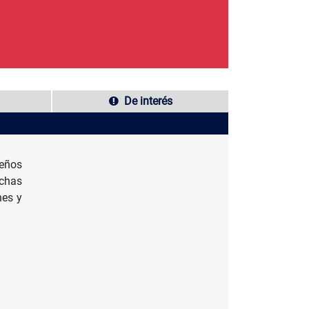
De interés
eños
uchas
nes y