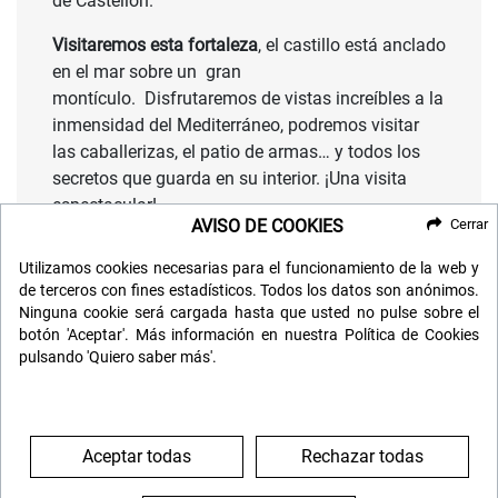
de Castellón.
Visitaremos esta fortaleza
, el castillo está anclado
en el mar sobre un gran
montículo. Disfrutaremos de vistas increíbles a la
inmensidad del Mediterráneo, podremos visitar
las caballerizas, el patio de armas… y todos los
secretos que guarda en su interior. ¡Una visita
espectacular!
AVISO DE COOKIES
Cerrar
Y como no podía ser de otra forma, después de
Utilizamos cookies necesarias para el funcionamiento de la web y
haber visitado un municipio con mucha cultura
de terceros con fines estadísticos. Todos los datos son anónimos.
cinematográfica, esta noche jugaremos con la
Ninguna cookie será cargada hasta que usted no pulse sobre el
temática del séptimo arte… Noche de ¡Cámara y
botón 'Aceptar'. Más información en nuestra Política de Cookies
Acción!
pulsando 'Quiero saber más'.
DÍA 5: PARQUE DE ATRACCIONES
Aceptar todas
Rechazar todas
ACUÁTICO AQUARAMA