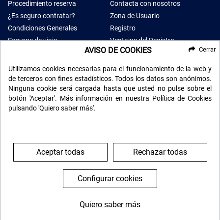
Procedimiento reserva
Contacta con nosotros
¿Es seguro contratar?
Zona de Usuario
Condiciones Generales
Registro
Seguros de viaje
Ventajas del Registro
AVISO DE COOKIES
Cerrar
Opiniones
Utilizamos cookies necesarias para el funcionamiento de la web y
de terceros con fines estadísticos. Todos los datos son anónimos.
Ninguna cookie será cargada hasta que usted no pulse sobre el
RECIBE NUESTRO BOLETÍN
botón 'Aceptar'. Más información en nuestra Política de Cookies
pulsando 'Quiero saber más'.
Aceptar todas
Rechazar todas
Configurar cookies
Quiero saber más
SÍGUENOS EN LAS REDES
644 119 903
976 384 383