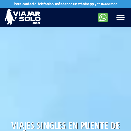
Para contacto
telefónico, mándanos un whatsapp
y te llamamos
Ir al contenido principal
Men
VIAJES SINGLES EN PUENTE DE