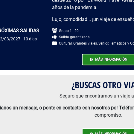
desde 2010 por los World Travel Award
años de la pandemia.
Lujo, comodidad... ¡un viaje de ensueñ
RÓXIMAS SALIDAS
Grupo 1 - 20
Salida garantizada
2/03/2027 - 10 días
Cultural, Grandes viajes, Senior, Tematicos y 
MÁS INFORMACIÓN
¿BUSCAS OTRO VIA
Seguro que encontramos un viaje a
íanos un mensaje, o ponte en contacto con nosotros por Teléf
compromiso.
MÁS INFORMACIÓN