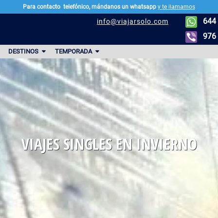
Para contacto
telefónico, mándanos un whatsapp
y te llamamos
644 
info@viajarsolo.com
976 
DESTINOS
TEMPORADA
. P
VIAJES SINGLES EN INVIERNO