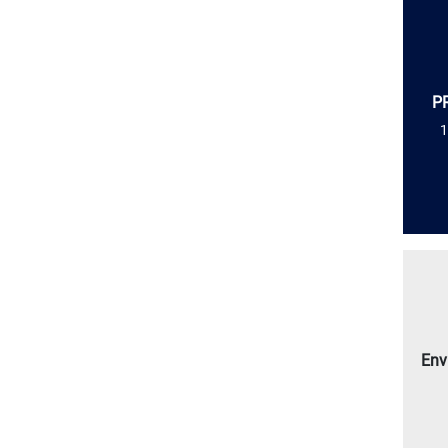
P
1
Env