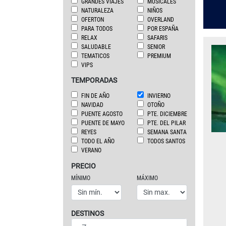
GRANDES VIAJES
MUSICALES
NATURALEZA
NIÑOS
OFERTON
OVERLAND
PARA TODOS
POR ESPAÑA
RELAX
SAFARIS
SALUDABLE
SENIOR
TEMATICOS
PREMIUM
VIPS
TEMPORADAS
FIN DE AÑO
INVIERNO
NAVIDAD
OTOÑO
PUENTE AGOSTO
PTE. DICIEMBRE
PUENTE DE MAYO
PTE. DEL PILAR
REYES
SEMANA SANTA
TODO EL AÑO
TODOS SANTOS
VERANO
PRECIO
MÍNIMO
MÁXIMO
DESTINOS
ZONAS O CONTINENTES