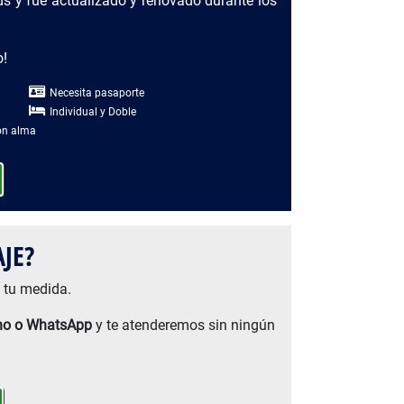
s y fué actualizado y renovado durante los
o!
Necesita pasaporte
Individual y Doble
Con alma
JE?
 tu medida.
ono o WhatsApp
y te atenderemos sin ningún