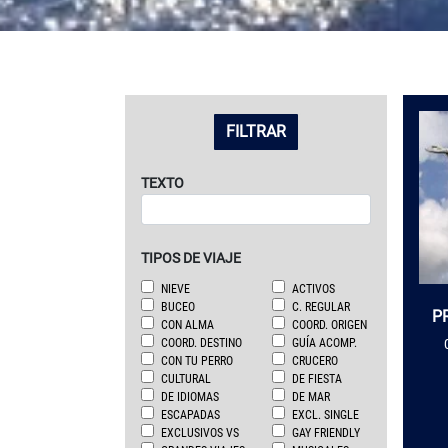
LISTADO DE VIAJES
FILTRAR
TEXTO
TIPOS DE VIAJE
NIEVE
ACTIVOS
BUCEO
C. REGULAR
P
CON ALMA
COORD. ORIGEN
COORD. DESTINO
GUÍA ACOMP.
CON TU PERRO
CRUCERO
CULTURAL
DE FIESTA
DE IDIOMAS
DE MAR
ESCAPADAS
EXCL. SINGLE
EXCLUSIVOS VS
GAY FRIENDLY