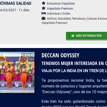
RÓXIMAS SALIDAS
Exclusivos ViajarSolo
ViajarSolo Premium
4/03/2027 - 11 días
Individual y Doble
Activos, Saludable, Tematicos, Cultural, Exclus
ViajarSolo Premium
MÁS INFORMACIÓN
DECCAN ODYSSEY
8.870 €
TENEMOS MUJER INTERESADA EN 
VIAJA POR LA INDIA EN UN TREN DE 
Te proponemos recorrer India, la tie
número de palacios y lugares arquitec
"Deccan Odyssey", uno de los 10 mejor
Este tren ha sido galardonado como e