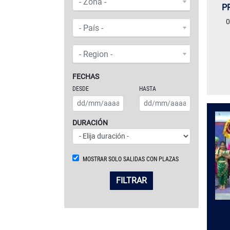
- Zona -
P
0
PAÍS
- País -
REGIÓN
- Region -
FECHAS
DESDE
HASTA
DURACIÓN
MOSTRAR SOLO SALIDAS CON PLAZAS
FILTRAR