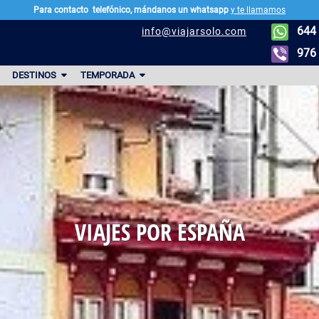
Para contacto
telefónico, mándanos un whatsapp
y te llamamos
644 
info@viajarsolo.com
976 
DESTINOS
TEMPORADA
VIAJES POR ESPAÑA