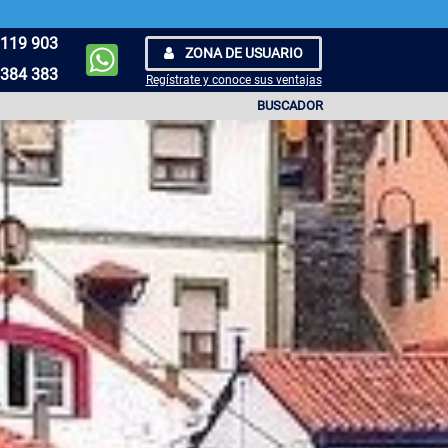
119 903
ZONA DE USUARIO
384 383
Regístrate y conoce sus ventajas
BUSCADOR