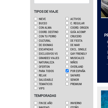
TIPOS DE VIAJE
NIEVE
ACTIVOS
BUCEO
C. REGULAR
CON ALMA
COORD. ORIGEN
COORD. DESTINO
GUÍA ACOMP.
P
CON TU PERRO
CRUCERO
CULTURAL
DE FIESTA
DE IDIOMAS
DE MAR
ESCAPADAS
EXCL. SINGLE
EXCLUSIVOS VS
GAY FRIENDLY
GRANDES VIAJES
MUSICALES
NATURALEZA
NIÑOS
.
OFERTON
OVERLAND
PARA TODOS
POR ESPAÑA
RELAX
SAFARIS
SALUDABLE
SENIOR
TEMATICOS
PREMIUM
VIPS
TEMPORADAS
FIN DE AÑO
INVIERNO
NAVIDAD
OTOÑO