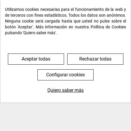
Tarjeta sanitaria
Utilizamos cookies necesarias para el funcionamiento de la web y
Ser amante de la naturaleza
de terceros con fines estadísticos. Todos los datos son anónimos.
Disfrutar en compañía de un grupo
Ninguna cookie será cargada hasta que usted no pulse sobre el
botón 'Aceptar'. Más información en nuestra Política de Cookies
pulsando 'Quiero saber más'.
Imprimir
Condiciones
Aceptar todas
Rechazar todas
Seguros
Cómo reservar
Configurar cookies
Quiero saber más
644 119 903
976 384 383
VIAJES RELACIONADOS
Consultar precio
Consultar precio