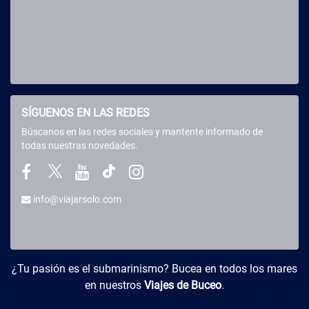
SÍGUENOS EN LAS REDES
Búscanos en las redes sociales y mantente informado de
todas nuestras novedades.
info@viajarsolo.com
Buceo y Viajes
¿Tu pasión es el submarinismo? Bucea en todos los mares
en nuestros
Viajes de Buceo
.