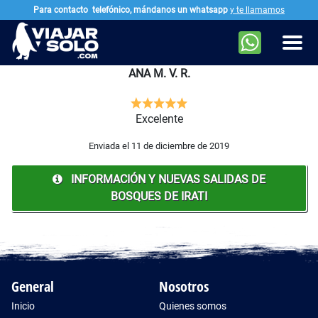
Para contacto
telefónico, mándanos un whatsapp
y te llamamos
Ir al contenido principal
Men
ANA M. V. R.
Excelente
Enviada el 11 de diciembre de 2019
INFORMACIÓN Y NUEVAS SALIDAS DE
BOSQUES DE IRATI
General
Nosotros
Inicio
Quienes somos