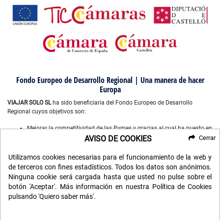
Fondo Europeo de Desarrollo Regional | Una manera de hacer
Europa
VIAJAR SOLO SL
ha sido beneficiaria del Fondo Europeo de Desarrollo
Regional cuyos objetivos son:
Mejorar la competitividad de las Pymes y gracias al cual ha puesto en
marcha un Plan de Marketing Digital Internacional, con el objetivo de
AVISO DE COOKIES
Cerrar
mejorar su posicionamiento online en mercados exteriores durante el
año 2022-2023. Para ello ha contado con el apoyo del Programa
Utilizamos cookies necesarias para el funcionamiento de la web y
XPANDE DIGITAL de la Cámara de Comercio de Castellón”.
de terceros con fines estadísticos. Todos los datos son anónimos.
Mejorar el uso y la calidad de las tecnologías de la información y de
Ninguna cookie será cargada hasta que usted no pulse sobre el
las comunicaciones, y el acceso a las mismas y gracias a que ha
botón 'Aceptar'. Más información en nuestra Política de Cookies
desarrollado un plan digital de gestión comercial e interna para la
pulsando 'Quiero saber más'.
mejora de competitividad y productividad de la empresa durante
2022. Para ello ha contado con el apoyo del programa TICCAMARAS
de la Cámara de Comercio de Castellon.