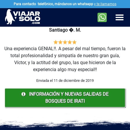
Para contacto
telefónico, mándanos un whatsapp
y te llamamos
Ir al contenido principal
Men
Santiago �. M.
Una experiencia GENIAL!!. A pesar del mal tiempo, fueron la
total profesionalidad y simpatía de nuestro gran guía,
Víctor, y la actitud del grupo, las que hicieron de la
experiencia algo muy especial!!
Enviada el 11 de diciembre de 2019
INFORMACIÓN Y NUEVAS SALIDAS DE
BOSQUES DE IRATI