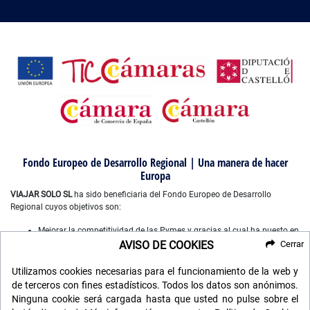
Fondo Europeo de Desarrollo Regional | Una manera de hacer
Europa
VIAJAR SOLO SL
ha sido beneficiaria del Fondo Europeo de Desarrollo
Regional cuyos objetivos son:
Mejorar la competitividad de las Pymes y gracias al cual ha puesto en
marcha un Plan de Marketing Digital Internacional, con el objetivo de
AVISO DE COOKIES
Cerrar
mejorar su posicionamiento online en mercados exteriores durante el
año 2022-2023. Para ello ha contado con el apoyo del Programa
Utilizamos cookies necesarias para el funcionamiento de la web y
XPANDE DIGITAL de la Cámara de Comercio de Castellón”.
de terceros con fines estadísticos. Todos los datos son anónimos.
Mejorar el uso y la calidad de las tecnologías de la información y de
Ninguna cookie será cargada hasta que usted no pulse sobre el
las comunicaciones, y el acceso a las mismas y gracias a que ha