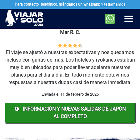
Para contacto
telefónico, mándanos un whatsapp
y te llamamos
Ir al contenido principal
Men
Mar R. C.
El viaje se ajustó a nuestras expectativas y nos quedamos
incluso con ganas de más. Los hoteles y ryokanes estaban
muy bien ubicados para poder llevar adelante nuestros
planes para el día a día. En todo momento obtuvimos
respuestas a nuestras dudas casi de manera inmediata.
Enviada el 11 de febrero de 2025
INFORMACIÓN Y NUEVAS SALIDAS DE JAPÓN
AL COMPLETO