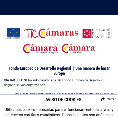
Fondo Europeo de Desarrollo Regional | Una manera de hacer
Europa
VIAJAR SOLO SL
ha sido beneficiaria del Fondo Europeo de Desarrollo
Regional cuyos objetivos son:
Mejorar la competitividad de las Pymes y gracias al cual ha puesto en
marcha un Plan de Marketing Digital Internacional, con el objetivo de
AVISO DE COOKIES
Cerrar
mejorar su posicionamiento online en mercados exteriores durante el
año 2022-2023. Para ello ha contado con el apoyo del Programa
Utilizamos cookies necesarias para el funcionamiento de la web y
XPANDE DIGITAL de la Cámara de Comercio de Castellón”.
de terceros con fines estadísticos. Todos los datos son anónimos.
Mejorar el uso y la calidad de las tecnologías de la información y de