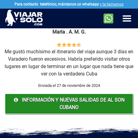
Para contacto
telefónico, mándanos un whatsapp
y te llamamos
Ir al contenido principal
Men
María . A. M. G.
Me gustó muchísimo el itinerario del viaje aunque 3 días en
Varadero fueron excesivos. Habría preferido visitar otros
lugares en lugar de terminar en un lugar que nada tiene que
ver con la verdadera Cuba
Enviada el 27 de noviembre de 2024
INFORMACIÓN Y NUEVAS SALIDAS DE AL SON
CUBANO