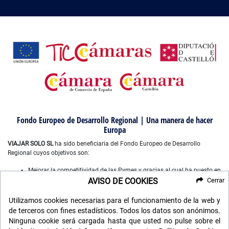
Fondo Europeo de Desarrollo Regional | Una manera de hacer
Europa
VIAJAR SOLO SL
ha sido beneficiaria del Fondo Europeo de Desarrollo
Regional cuyos objetivos son:
Mejorar la competitividad de las Pymes y gracias al cual ha puesto en
marcha un Plan de Marketing Digital Internacional, con el objetivo de
AVISO DE COOKIES
Cerrar
mejorar su posicionamiento online en mercados exteriores durante el
año 2022-2023. Para ello ha contado con el apoyo del Programa
Utilizamos cookies necesarias para el funcionamiento de la web y
XPANDE DIGITAL de la Cámara de Comercio de Castellón”.
de terceros con fines estadísticos. Todos los datos son anónimos.
Mejorar el uso y la calidad de las tecnologías de la información y de
Ninguna cookie será cargada hasta que usted no pulse sobre el
las comunicaciones, y el acceso a las mismas y gracias a que ha