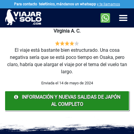
Para contacto
telefónico, mándanos un whatsapp
y te llamamos
Ir al contenido principal
Men
Virginia A. C.
El viaje está bastante bien estructurado. Una cosa
negativa sería que se está poco tiempo en Osaka, pero
claro, habría que alargar el viaje por el tema del vuelo tan
largo.
Enviada el 14 de mayo de 2024
INFORMACIÓN Y NUEVAS SALIDAS DE JAPÓN
AL COMPLETO