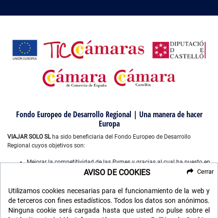
Fondo Europeo de Desarrollo Regional | Una manera de hacer
Europa
VIAJAR SOLO SL
ha sido beneficiaria del Fondo Europeo de Desarrollo
Regional cuyos objetivos son:
Mejorar la competitividad de las Pymes y gracias al cual ha puesto en
marcha un Plan de Marketing Digital Internacional, con el objetivo de
AVISO DE COOKIES
Cerrar
mejorar su posicionamiento online en mercados exteriores durante el
año 2022-2023. Para ello ha contado con el apoyo del Programa
Utilizamos cookies necesarias para el funcionamiento de la web y
XPANDE DIGITAL de la Cámara de Comercio de Castellón”.
de terceros con fines estadísticos. Todos los datos son anónimos.
Mejorar el uso y la calidad de las tecnologías de la información y de
Ninguna cookie será cargada hasta que usted no pulse sobre el
las comunicaciones, y el acceso a las mismas y gracias a que ha