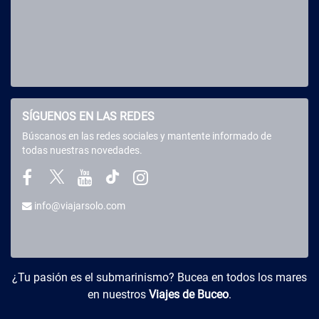
SÍGUENOS EN LAS REDES
Búscanos en las redes sociales y mantente informado de
todas nuestras novedades.
info@viajarsolo.com
Buceo y Viajes
¿Tu pasión es el submarinismo? Bucea en todos los mares
en nuestros
Viajes de Buceo
.