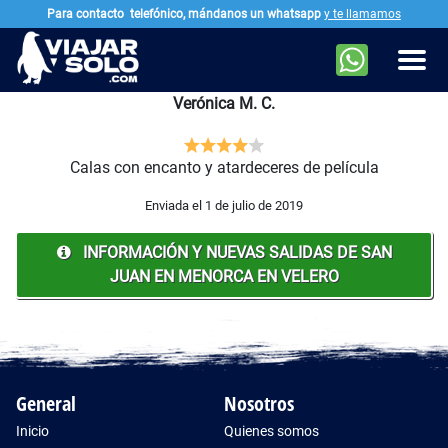
Para contacto
telefónico, mándanos un whatsapp
y te llamamos
Ir al contenido principal
Men
Verónica M. C.
Calas con encanto y atardeceres de película
Enviada el 1 de julio de 2019
INFORMACIÓN Y NUEVAS SALIDAS DE SAN
JUAN EN MENORCA EN VELERO
General
Nosotros
Inicio
Quienes somos