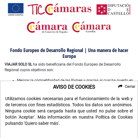
Fondo Europeo de Desarrollo Regional | Una manera de hacer
Europa
VIAJAR SOLO SL
ha sido beneficiaria del Fondo Europeo de Desarrollo
Regional cuyos objetivos son:
Mejorar la competitividad de las Pymes y gracias al cual ha puesto en
marcha un Plan de Marketing Digital Internacional, con el objetivo de
AVISO DE COOKIES
Cerrar
mejorar su posicionamiento online en mercados exteriores durante el
año 2022-2023. Para ello ha contado con el apoyo del Programa
Utilizamos cookies necesarias para el funcionamiento de la web y
XPANDE DIGITAL de la Cámara de Comercio de Castellón”.
de terceros con fines estadísticos. Todos los datos son anónimos.
Mejorar el uso y la calidad de las tecnologías de la información y de
Ninguna cookie será cargada hasta que usted no pulse sobre el
las comunicaciones, y el acceso a las mismas y gracias a que ha
botón 'Aceptar'. Más información en nuestra Política de Cookies
desarrollado un plan digital de gestión comercial e interna para la
pulsando 'Quiero saber más'.
mejora de competitividad y productividad de la empresa durante
2022. Para ello ha contado con el apoyo del programa TICCAMARAS
de la Cámara de Comercio de Castellon.