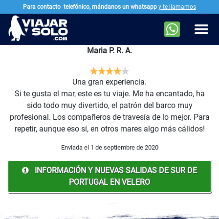
Para contacto
telefónico, mándanos un whatsapp
y te llamamos
Ir al contenido principal
Men
Maria P. R. A.
Una gran experiencia.
Si te gusta el mar, este es tu viaje. Me ha encantado, ha
sido todo muy divertido, el patrón del barco muy
profesional. Los compañeros de travesía de lo mejor. Para
repetir, aunque eso sí, en otros mares algo más cálidos!
Enviada el 1 de septiembre de 2020
INFORMACIÓN Y NUEVAS SALIDAS DE SUR DE
PORTUGAL EN VELERO