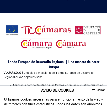
Fondo Europeo de Desarrollo Regional | Una manera de hacer
Europa
VIAJAR SOLO SL
ha sido beneficiaria del Fondo Europeo de Desarrollo
Regional cuyos objetivos son:
Mejorar la competitividad de las Pymes y gracias al cual ha puesto en
marcha un Plan de Marketing Digital Internacional, con el objetivo de
AVISO DE COOKIES
Cerrar
mejorar su posicionamiento online en mercados exteriores durante el
año 2022-2023. Para ello ha contado con el apoyo del Programa
Utilizamos cookies necesarias para el funcionamiento de la web y
XPANDE DIGITAL de la Cámara de Comercio de Castellón”.
de terceros con fines estadísticos. Todos los datos son anónimos.
Mejorar el uso y la calidad de las tecnologías de la información y de