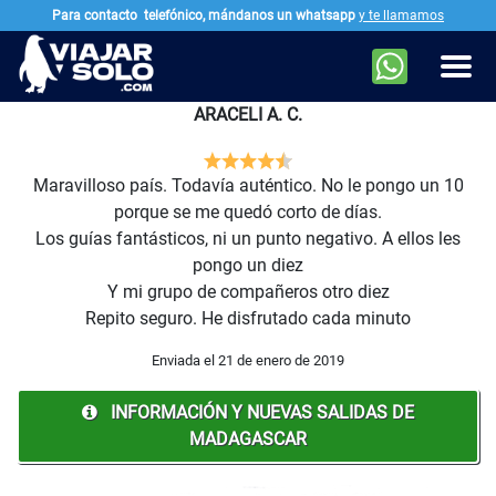
Para contacto
telefónico, mándanos un whatsapp
y te llamamos
Ir al contenido principal
Men
ARACELI A. C.
Maravilloso país. Todavía auténtico. No le pongo un 10
porque se me quedó corto de días.
Los guías fantásticos, ni un punto negativo. A ellos les
pongo un diez
Y mi grupo de compañeros otro diez
Repito seguro. He disfrutado cada minuto
Enviada el 21 de enero de 2019
INFORMACIÓN Y NUEVAS SALIDAS DE
MADAGASCAR