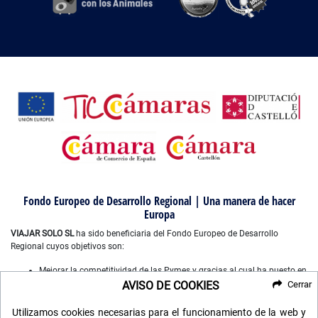
Fondo Europeo de Desarrollo Regional | Una manera de hacer
Europa
VIAJAR SOLO SL
ha sido beneficiaria del Fondo Europeo de Desarrollo
Regional cuyos objetivos son:
Mejorar la competitividad de las Pymes y gracias al cual ha puesto en
marcha un Plan de Marketing Digital Internacional, con el objetivo de
AVISO DE COOKIES
Cerrar
mejorar su posicionamiento online en mercados exteriores durante el
año 2022-2023. Para ello ha contado con el apoyo del Programa
Utilizamos cookies necesarias para el funcionamiento de la web y