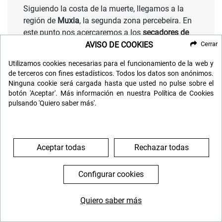
Siguiendo la costa de la muerte, llegamos a la
región de
Muxia
, la segunda zona percebeira. En
este punto nos acercaremos a los
secadores de
congrio
, únicos en toda Europa.
AVISO DE COOKIES
Cerrar
Utilizamos cookies necesarias para el funcionamiento de la web y
Finalizaremos el día en
Punta Touriñan
y
Cabo
de terceros con fines estadísticos. Todos los datos son anónimos.
Finisterre
, para contemplar la puesta de sol más
Ninguna cookie será cargada hasta que usted no pulse sobre el
espectacular de la Península ibérica.
botón 'Aceptar'. Más información en nuestra Política de Cookies
pulsando 'Quiero saber más'.
Y ya nos dirigiremos a nuestro hotel para cenar y
prepararnos para nuestra próxima etapa.
Aceptar todas
Rechazar todas
DÍA 7: ÉZARO - NOYA - CATOIRA -
IRÍA FLAVIA - CAMBADOS - O-
Configurar cookies
GROVE - ISLA DE LA TOJA
Tras desayunar saldremos del área de Finisterre, y
Quiero saber más
644 119 903
976 384 383
nos dirigiremos hacia el
área de las Rías Altas y