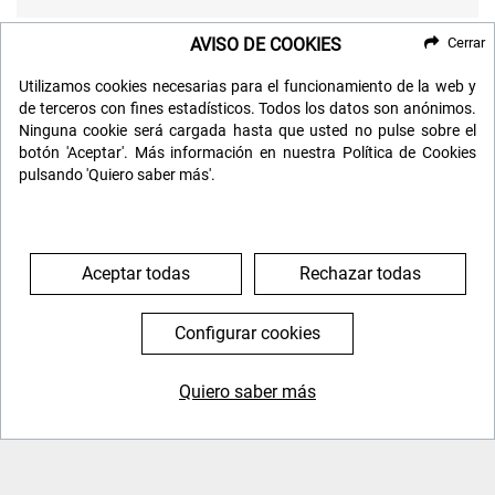
AVISO DE COOKIES
Cerrar
OPINIONES
Utilizamos cookies necesarias para el funcionamiento de la web y
de terceros con fines estadísticos. Todos los datos son anónimos.
Ninguna cookie será cargada hasta que usted no pulse sobre el
Emilio G. G.
botón 'Aceptar'. Más información en nuestra Política de Cookies
pulsando 'Quiero saber más'.
Muy bien, un viaje agradable en todos los sentidos, bien
organizado. según tiempo disponible. Me gustará volver
en un futuro próximo.
Aceptar todas
Rechazar todas
Enviada el 4 de enero de 2019
Configurar cookies
[
Leer opinión
]
Quiero saber más
MARIA D. N. A.
644 119 903
976 384 383
un destino interesante. compañeros magníficos. guía