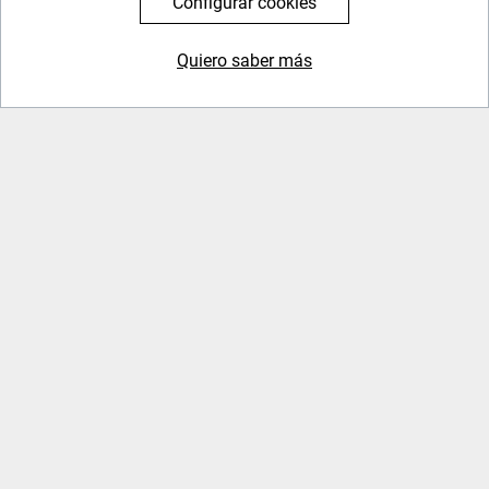
Configurar cookies
Disfrutar de la ciudad más cosmopolita
Quiero saber más
644 119 903
976 384 383
OPINIONES
Julio D. C. P.
Destinado principalmente a estudiantes jóvenes.
Enviada el 2 de agosto de 2018
[
Leer opinión
]
Imprimir
Condiciones