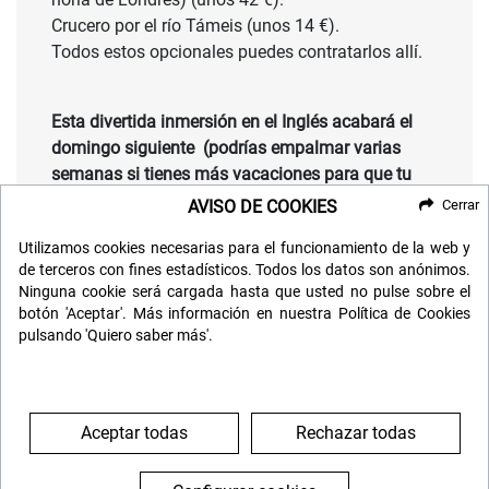
Crucero por el río Támeis (unos 14 €).
Todos estos opcionales puedes contratarlos allí.
Esta divertida inmersión en el Inglés acabará el
domingo siguiente (podrías empalmar varias
semanas si tienes más vacaciones para que tu
curso sea más intenso y aprovechas los
AVISO DE COOKIES
Cerrar
vuelos)
Despedidas, reparto de mails y besos y
Utilizamos cookies necesarias para el funcionamiento de la web y
hasta la próxima.
de terceros con fines estadísticos. Todos los datos son anónimos.
Ninguna cookie será cargada hasta que usted no pulse sobre el
botón 'Aceptar'. Más información en nuestra Política de Cookies
pulsando 'Quiero saber más'.
A DESTACAR
Aprender inglés en una escuela reconocida
Conocer gente de todas partes y practicar el idioma
Aceptar todas
Rechazar todas
Estar en uno de los barrios más emblemáticos de
Londres