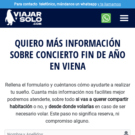
Para contacto
telefónico, mándanos un whatsapp
y te llamamos
Ir al contenido principal
Men
QUIERO MÁS INFORMACIÓN
SOBRE CONCIERTO FIN DE AÑO
EN VIENA
Rellena el formulario y cuéntanos cómo ayudarte a realizar
tu sueño. Cuanta más información nos facilites mejor
podremos atenderte, sobre todo
si vas a querer compartir
habitación
o no, y
desde donde volarías
en caso de ser
necesario volar. Este paso no significa reserva, ni
compromiso alguno.