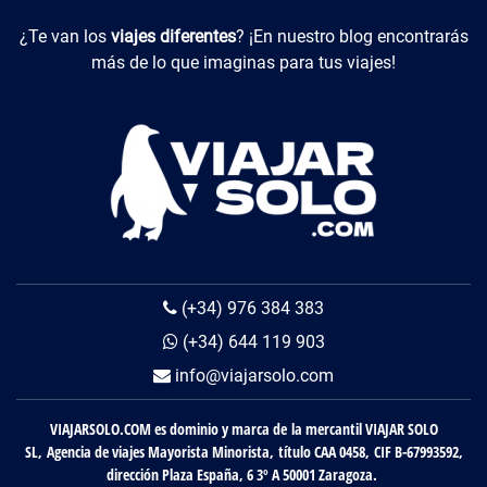
Viajes Diferentes
¿Te van los
viajes diferentes
? ¡En nuestro blog encontrarás
más de lo que imaginas para tus viajes!
(+34) 976 384 383
(+34) 644 119 903
info@viajarsolo.com
VIAJARSOLO.COM es dominio y marca de la mercantil VIAJAR SOLO
SL, Agencia de viajes Mayorista Minorista, título CAA 0458, CIF B-67993592,
dirección Plaza España, 6 3º A 50001 Zaragoza.