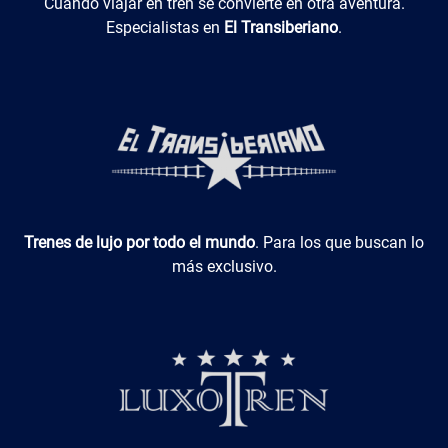
El Transiberiano
Cuando viajar en tren se convierte en otra aventura.
Especialistas en
El Transiberiano
.
Luxotren
Trenes de lujo por todo el mundo
. Para los que buscan lo
más exclusivo.