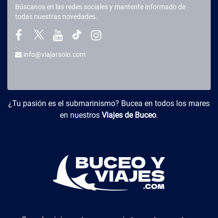
Búscanos en las redes sociales y mantente informado de
todas nuestras novedades.
info@viajarsolo.com
Buceo y Viajes
¿Tu pasión es el submarinismo? Bucea en todos los mares
en nuestros
Viajes de Buceo
.