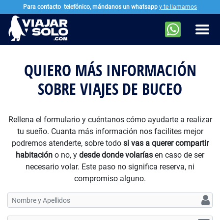
Para contacto
telefónico, mándanos un whatsapp
y te llamamos
Ir al contenido principal
Men
QUIERO MÁS INFORMACIÓN
SOBRE VIAJES DE BUCEO
Rellena el formulario y cuéntanos cómo ayudarte a realizar
tu sueño. Cuanta más información nos facilites mejor
podremos atenderte, sobre todo
si vas a querer compartir
habitación
o no, y
desde donde volarías
en caso de ser
necesario volar. Este paso no significa reserva, ni
compromiso alguno.