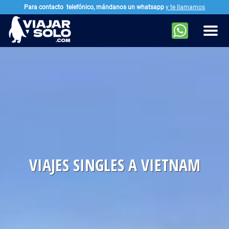
Para contacto
telefónico, mándanos un whatsapp
y te llamamos
Ir al contenido principal
Men
VIAJES SINGLES A VIETNAM