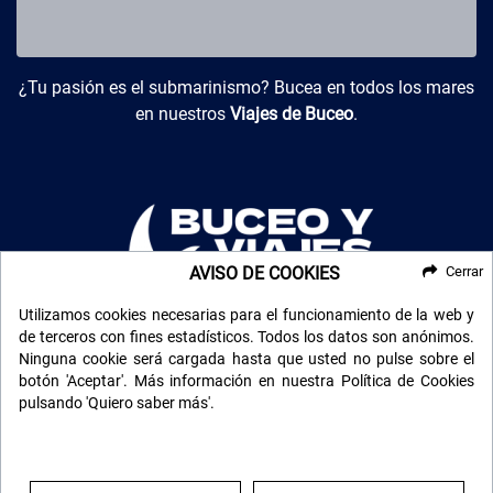
Buceo y Viajes
¿Tu pasión es el submarinismo? Bucea en todos los mares
en nuestros
Viajes de Buceo
.
AVISO DE COOKIES
Cerrar
Utilizamos cookies necesarias para el funcionamiento de la web y
de terceros con fines estadísticos. Todos los datos son anónimos.
El Transiberiano
Cuando viajar en tren se convierte en otra aventura.
Ninguna cookie será cargada hasta que usted no pulse sobre el
Especialistas en
El Transiberiano
.
botón 'Aceptar'. Más información en nuestra Política de Cookies
pulsando 'Quiero saber más'.