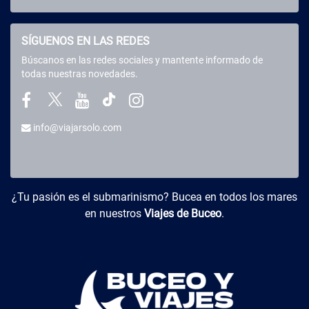
SÍGUENOS EN LAS REDES
Búscanos en las redes sociales y mantente informado de
todas nuestras novedades.
info@viajarsolo.com
Buceo y Viajes
¿Tu pasión es el submarinismo? Bucea en todos los mares
en nuestros
Viajes de Buceo
.