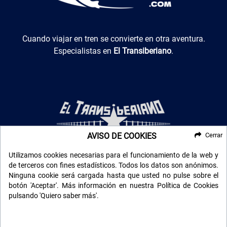
El Transiberiano
Cuando viajar en tren se convierte en otra aventura.
Especialistas en
El Transiberiano
.
AVISO DE COOKIES
Cerrar
Utilizamos cookies necesarias para el funcionamiento de la web y
Luxotren
Trenes de lujo por todo el mundo
. Para los que buscan lo
de terceros con fines estadísticos. Todos los datos son anónimos.
más exclusivo.
Ninguna cookie será cargada hasta que usted no pulse sobre el
botón 'Aceptar'. Más información en nuestra Política de Cookies
pulsando 'Quiero saber más'.