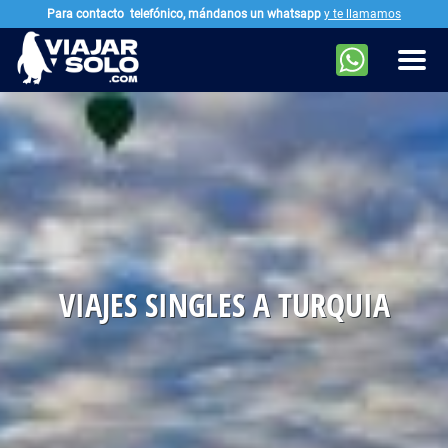
Para contacto
telefónico, mándanos un whatsapp
y te llamamos
Ir al contenido principal
Men
VIAJES SINGLES A TURQUIA