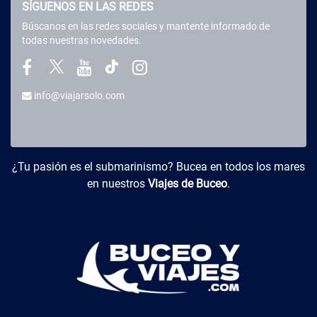
SÍGUENOS EN LAS REDES
Búscanos en las redes sociales y mantente informado de
todas nuestras novedades.
info@viajarsolo.com
Buceo y Viajes
¿Tu pasión es el submarinismo? Bucea en todos los mares
en nuestros
Viajes de Buceo
.