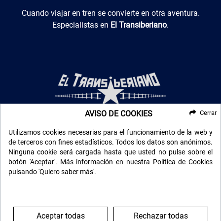
El Transiberiano
Cuando viajar en tren se convierte en otra aventura.
Especialistas en
El Transiberiano
.
AVISO DE COOKIES
Cerrar
Luxotren
Trenes de lujo por todo el mundo
. Para los que buscan lo
Utilizamos cookies necesarias para el funcionamiento de la web y
más exclusivo.
de terceros con fines estadísticos. Todos los datos son anónimos.
Ninguna cookie será cargada hasta que usted no pulse sobre el
botón 'Aceptar'. Más información en nuestra Política de Cookies
pulsando 'Quiero saber más'.
Aceptar todas
Rechazar todas