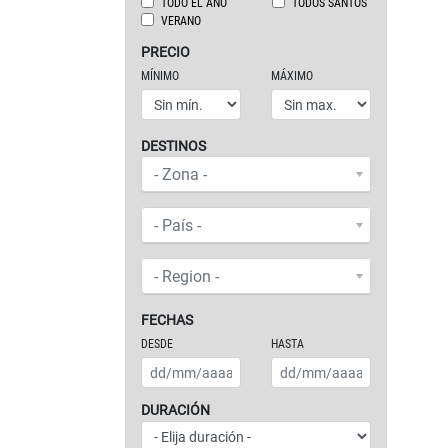
TODO EL AÑO
TODOS SANTOS
VERANO
PRECIO
MÍNIMO
MÁXIMO
DESTINOS
ZONAS O CONTINENTES
- Zona -
PAÍS
- País -
REGIÓN
- Region -
FECHAS
DESDE
HASTA
DURACIÓN