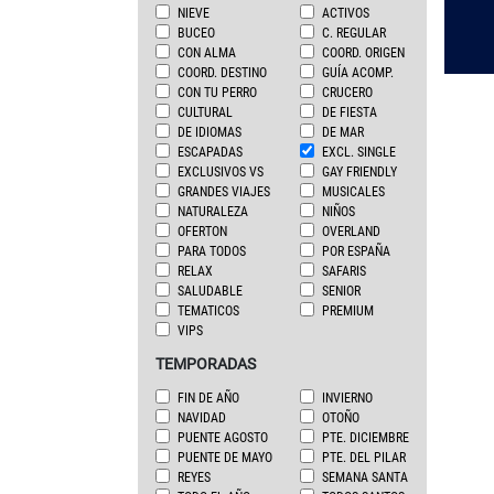
NIEVE
ACTIVOS
BUCEO
C. REGULAR
CON ALMA
COORD. ORIGEN
COORD. DESTINO
GUÍA ACOMP.
CON TU PERRO
CRUCERO
CULTURAL
DE FIESTA
DE IDIOMAS
DE MAR
ESCAPADAS
EXCL. SINGLE
EXCLUSIVOS VS
GAY FRIENDLY
GRANDES VIAJES
MUSICALES
NATURALEZA
NIÑOS
OFERTON
OVERLAND
PARA TODOS
POR ESPAÑA
RELAX
SAFARIS
SALUDABLE
SENIOR
TEMATICOS
PREMIUM
VIPS
TEMPORADAS
FIN DE AÑO
INVIERNO
NAVIDAD
OTOÑO
PUENTE AGOSTO
PTE. DICIEMBRE
PUENTE DE MAYO
PTE. DEL PILAR
REYES
SEMANA SANTA