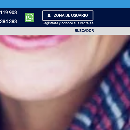
119 903
ZONA DE USUARIO
384 383
Regístrate y conoce sus ventajas
BUSCADOR
INA 5