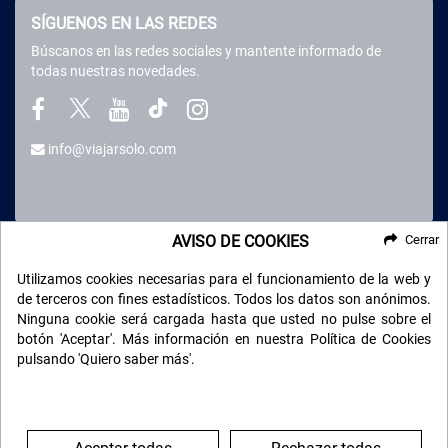
SÍGUENOS EN LAS REDES
Búscanos en las redes sociales y mantente informado de
todas nuestras novedades.
info@viajarsolo.com
AVISO DE COOKIES
Cerrar
Buceo y Viajes
¿Tu pasión es el submarinismo? Bucea en todos los mares
en nuestros
Viajes de Buceo
.
Utilizamos cookies necesarias para el funcionamiento de la web y
de terceros con fines estadísticos. Todos los datos son anónimos.
Ninguna cookie será cargada hasta que usted no pulse sobre el
botón 'Aceptar'. Más información en nuestra Política de Cookies
pulsando 'Quiero saber más'.