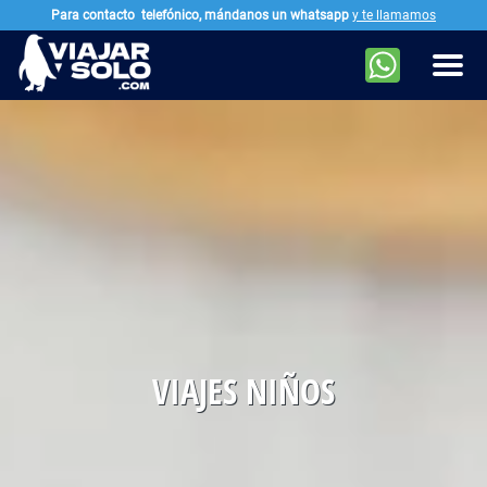
Para contacto
telefónico, mándanos un whatsapp
y te llamamos
Ir al contenido principal
Men
VIAJES NIÑOS