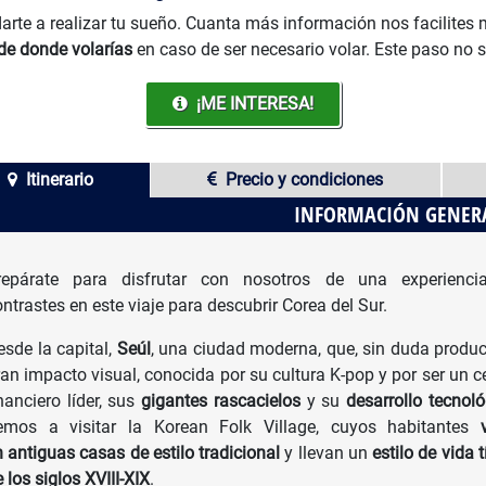
arte a realizar tu sueño. Cuanta más información nos facilites
de donde volarías
en caso de ser necesario volar. Este paso no 
¡ME INTERESA!
Itinerario
Precio y condiciones
INFORMACIÓN GENER
repárate para disfrutar con nosotros de una experienci
ntrastes en este viaje para descubrir Corea del Sur.
esde la capital,
Seúl
, una ciudad moderna, que, sin duda produ
ran impacto visual, conocida por su cultura K-pop y por ser un c
nanciero líder, sus
gigantes rascacielos
y su
desarrollo tecnol
remos a visitar la Korean Folk Village, cuyos habitantes
 antiguas casas de estilo tradicional
y llevan un
estilo de vida t
 los siglos XVIII-XIX
.