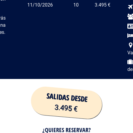
11/10/2026
10
3.495 €
rás
una
es.
Va
de
SALIDAS DESDE
3.495 €
¿QUIERES RESERVAR?