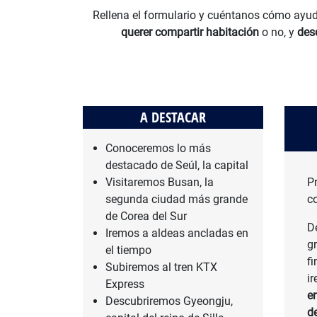
Rellena el formulario y cuéntanos cómo ayud
querer compartir habitación
o no, y
des
A DESTACAR
Conoceremos lo más
destacado de Seúl, la capital
Visitaremos Busan, la
P
segunda ciudad más grande
co
de Corea del Sur
D
Iremos a aldeas ancladas en
g
el tiempo
fi
Subiremos al tren KTX
i
Express
en
Descubriremos Gyeongju,
de