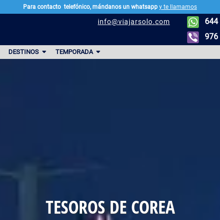
Para contacto
telefónico, mándanos un whatsapp
y te llamamos
644 
info@viajarsolo.com
976 
DESTINOS
TEMPORADA
TESOROS DE COREA