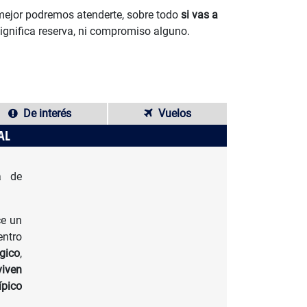
 mejor podremos atenderte, sobre todo
si vas a
significa reserva, ni compromiso alguno.
De interés
Vuelos
AL
a de
ce un
entro
ógico
,
viven
ípico