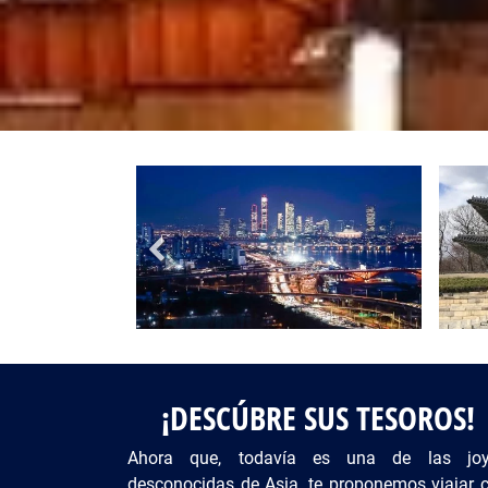
Fotos del viaje
Galería
¡DESCÚBRE SUS TESOROS!
Ahora que, todavía es una de las jo
desconocidas de Asia, te proponemos viajar 