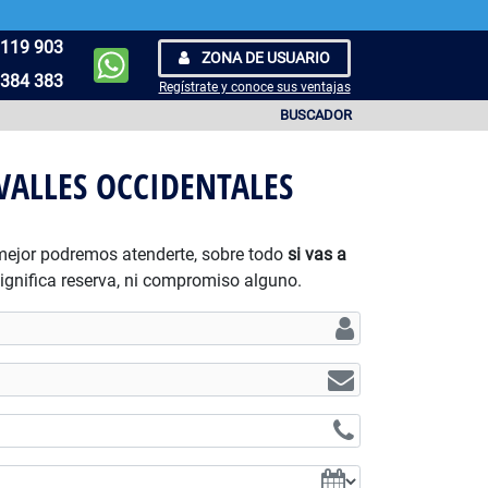
119 903
ZONA DE USUARIO
384 383
Regístrate y conoce sus ventajas
BUSCADOR
ALLES OCCIDENTALES
 mejor podremos atenderte, sobre todo
si vas a
significa reserva, ni compromiso alguno.