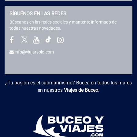
SÍGUENOS EN LAS REDES
Búscanos en las redes sociales y mantente informado de
todas nuestras novedades.
info@viajarsolo.com
Buceo y Viajes
¿Tu pasión es el submarinismo? Bucea en todos los mares
en nuestros
Viajes de Buceo
.