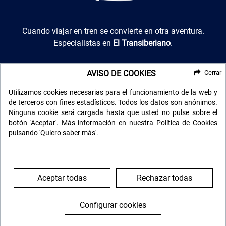
El Transiberiano
Cuando viajar en tren se convierte en otra aventura.
Especialistas en
El Transiberiano
.
AVISO DE COOKIES
Cerrar
Utilizamos cookies necesarias para el funcionamiento de la web y
de terceros con fines estadísticos. Todos los datos son anónimos.
Ninguna cookie será cargada hasta que usted no pulse sobre el
botón 'Aceptar'. Más información en nuestra Política de Cookies
pulsando 'Quiero saber más'.
Luxotren
Trenes de lujo por todo el mundo
. Para los que buscan lo
más exclusivo.
Aceptar todas
Rechazar todas
Configurar cookies