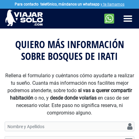
Para contacto
telefónico, mándanos un whatsapp
y te llamamos
Ir al contenido principal
Men
QUIERO MÁS INFORMACIÓN
SOBRE BOSQUES DE IRATI
Rellena el formulario y cuéntanos cómo ayudarte a realizar
tu sueño. Cuanta más información nos facilites mejor
podremos atenderte, sobre todo
si vas a querer compartir
habitación
o no, y
desde donde volarías
en caso de ser
necesario volar. Este paso no significa reserva, ni
compromiso alguno.