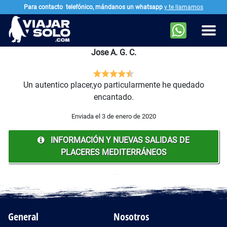
Para contacto
telefónico, mándanos un whatsapp
y te llamamos
Ir al contenido principal
Men
Jose A. G. C.
Un autentico placer,yo particularmente he quedado
encantado.
Enviada el 3 de enero de 2020
INFORMACIÓN Y NUEVAS SALIDAS DE
PLACERES MEDITERRÁNEOS
General
Nosotros