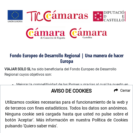
Fondo Europeo de Desarrollo Regional | Una manera de hacer
Europa
VIAJAR SOLO SL
ha sido beneficiaria del Fondo Europeo de Desarrollo
Regional cuyos objetivos son:
Mejorar la competitividad de las Pymes y gracias al cual ha puesto en
marcha un Plan de Marketing Digital Internacional, con el objetivo de
AVISO DE COOKIES
Cerrar
mejorar su posicionamiento online en mercados exteriores durante el
año 2022-2023. Para ello ha contado con el apoyo del Programa
Utilizamos cookies necesarias para el funcionamiento de la web y
XPANDE DIGITAL de la Cámara de Comercio de Castellón”.
de terceros con fines estadísticos. Todos los datos son anónimos.
Mejorar el uso y la calidad de las tecnologías de la información y de
Ninguna cookie será cargada hasta que usted no pulse sobre el
las comunicaciones, y el acceso a las mismas y gracias a que ha
botón 'Aceptar'. Más información en nuestra Política de Cookies
desarrollado un plan digital de gestión comercial e interna para la
pulsando 'Quiero saber más'.
mejora de competitividad y productividad de la empresa durante
2022. Para ello ha contado con el apoyo del programa TICCAMARAS