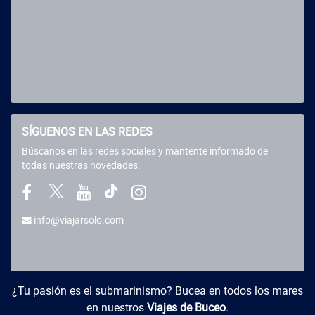
SÍGUENOS EN LAS REDES
Búscanos en las redes sociales y mantente informado de
todas nuestras novedades.
info@viajarsolo.com
Buceo y Viajes
¿Tu pasión es el submarinismo? Bucea en todos los mares
en nuestros
Viajes de Buceo
.