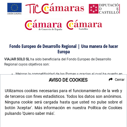
Fondo Europeo de Desarrollo Regional | Una manera de hacer
Europa
VIAJAR SOLO SL
ha sido beneficiaria del Fondo Europeo de Desarrollo
Regional cuyos objetivos son:
Mejorar la competitividad de las Pymes y gracias al cual ha puesto en
marcha un Plan de Marketing Digital Internacional, con el objetivo de
AVISO DE COOKIES
Cerrar
mejorar su posicionamiento online en mercados exteriores durante el
año 2022-2023. Para ello ha contado con el apoyo del Programa
Utilizamos cookies necesarias para el funcionamiento de la web y
XPANDE DIGITAL de la Cámara de Comercio de Castellón”.
de terceros con fines estadísticos. Todos los datos son anónimos.
Mejorar el uso y la calidad de las tecnologías de la información y de
Ninguna cookie será cargada hasta que usted no pulse sobre el
las comunicaciones, y el acceso a las mismas y gracias a que ha
botón 'Aceptar'. Más información en nuestra Política de Cookies
desarrollado un plan digital de gestión comercial e interna para la
pulsando 'Quiero saber más'.
mejora de competitividad y productividad de la empresa durante
2022. Para ello ha contado con el apoyo del programa TICCAMARAS
de la Cámara de Comercio de Castellon.