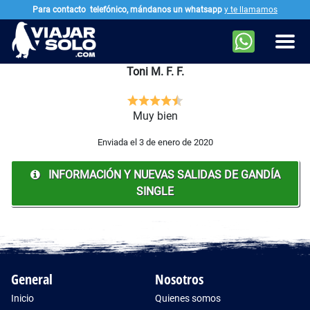
Para contacto
telefónico, mándanos un whatsapp
y te llamamos
Ir al contenido principal
Men
Toni M. F. F.
Muy bien
Enviada el 3 de enero de 2020
INFORMACIÓN Y NUEVAS SALIDAS DE GANDÍA
SINGLE
General
Nosotros
Inicio
Quienes somos