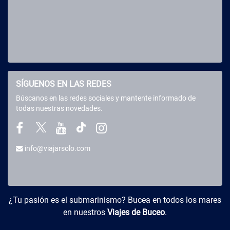
SÍGUENOS EN LAS REDES
Búscanos en las redes sociales y mantente informado de
todas nuestras novedades.
info@viajarsolo.com
Buceo y Viajes
¿Tu pasión es el submarinismo? Bucea en todos los mares
en nuestros
Viajes de Buceo
.