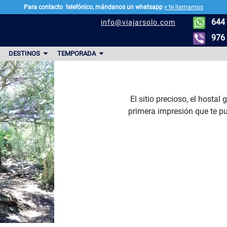
Para contacto
telefónico, mándanos un whatsapp
y te llamamos
644 
info@viajarsolo.com
976 
DESTINOS
TEMPORADA
El sitio precioso, el hostal
primera impresión que te pu