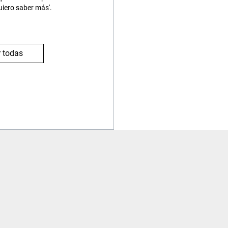
uiero saber más'.
 todas
Viajes
Contacto
Procedimiento reserva
Contacta con nosotros
¿Es seguro contratar?
Zona de Usuario