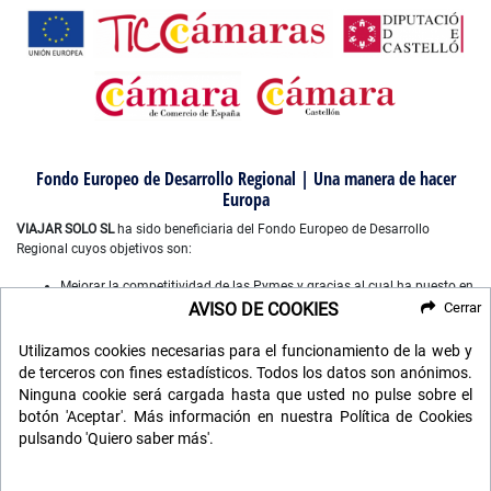
Fondo Europeo de Desarrollo Regional | Una manera de hacer
Europa
VIAJAR SOLO SL
ha sido beneficiaria del Fondo Europeo de Desarrollo
Regional cuyos objetivos son:
Mejorar la competitividad de las Pymes y gracias al cual ha puesto en
marcha un Plan de Marketing Digital Internacional, con el objetivo de
AVISO DE COOKIES
Cerrar
mejorar su posicionamiento online en mercados exteriores durante el
año 2022-2023. Para ello ha contado con el apoyo del Programa
Utilizamos cookies necesarias para el funcionamiento de la web y
XPANDE DIGITAL de la Cámara de Comercio de Castellón”.
de terceros con fines estadísticos. Todos los datos son anónimos.
Mejorar el uso y la calidad de las tecnologías de la información y de
Ninguna cookie será cargada hasta que usted no pulse sobre el
las comunicaciones, y el acceso a las mismas y gracias a que ha
botón 'Aceptar'. Más información en nuestra Política de Cookies
desarrollado un plan digital de gestión comercial e interna para la
pulsando 'Quiero saber más'.
mejora de competitividad y productividad de la empresa durante
2022. Para ello ha contado con el apoyo del programa TICCAMARAS
de la Cámara de Comercio de Castellon.