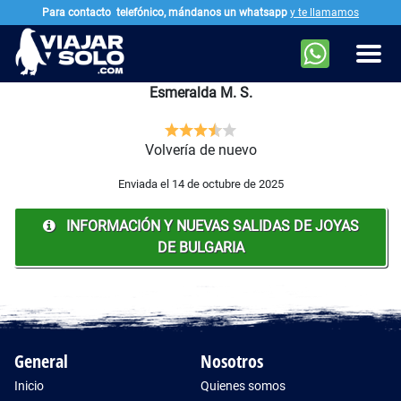
Para contacto
telefónico, mándanos un whatsapp
y te llamamos
Ir al contenido principal
Men
Esmeralda M. S.
Volvería de nuevo
Enviada el 14 de octubre de 2025
INFORMACIÓN Y NUEVAS SALIDAS DE JOYAS
DE BULGARIA
General
Nosotros
Inicio
Quienes somos