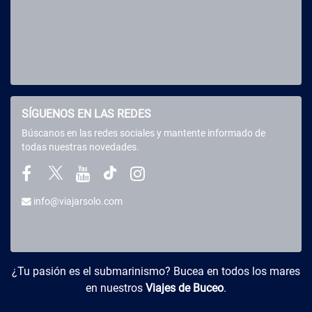
SÍGUENOS EN LAS REDES
Búscanos en las redes sociales y mantente informado de
todas nuestras novedades.
info@viajarsolo.com
Buceo y Viajes
¿Tu pasión es el submarinismo? Bucea en todos los mares
en nuestros
Viajes de Buceo
.