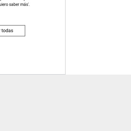
uiero saber más'.
 todas
Viajes
Contacto
Procedimiento reserva
Contacta con nosotros
¿Es seguro contratar?
Zona de Usuario