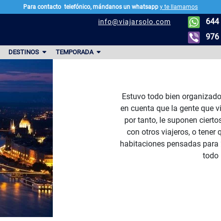
Para contacto
telefónico, mándanos un whatsapp
y te llamamos
644 
info@viajarsolo.com
976 
DESTINOS
TEMPORADA
Estuvo todo bien organizado.
en cuenta que la gente que v
por tanto, le suponen ciert
con otros viajeros, o tene
habitaciones pensadas para 2
todo 