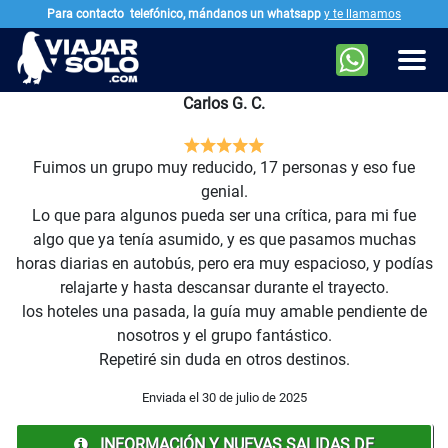
Para contacto
telefónico, mándanos un whatsapp
y te llamamos
Ir al contenido principal
Men
Carlos G. C.
Fuimos un grupo muy reducido, 17 personas y eso fue
genial.
Lo que para algunos pueda ser una crítica, para mi fue
algo que ya tenía asumido, y es que pasamos muchas
horas diarias en autobús, pero era muy espacioso, y podías
relajarte y hasta descansar durante el trayecto.
los hoteles una pasada, la guía muy amable pendiente de
nosotros y el grupo fantástico.
Repetiré sin duda en otros destinos.
Enviada el 30 de julio de 2025
INFORMACIÓN Y NUEVAS SALIDAS DE