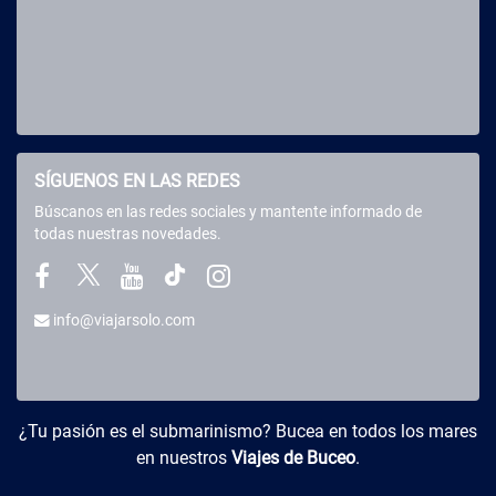
SÍGUENOS EN LAS REDES
Búscanos en las redes sociales y mantente informado de
todas nuestras novedades.
info@viajarsolo.com
Buceo y Viajes
¿Tu pasión es el submarinismo? Bucea en todos los mares
en nuestros
Viajes de Buceo
.