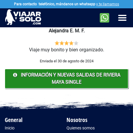
Para contacto
telefónico, mándanos un whatsapp
y te llamamos
Ir al contenido principal
Men
Alejandra E. M. F.
Viaje muy bonito y bien organizado.
Enviada el 30 de agosto de 2024
INFORMACIÓN Y NUEVAS SALIDAS DE RIVIERA
MAYA SINGLE
General
Nosotros
Inicio
Quienes somos