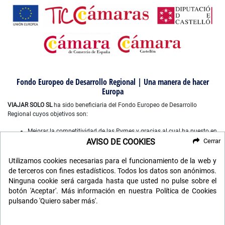
Fondo Europeo de Desarrollo Regional | Una manera de hacer
Europa
VIAJAR SOLO SL
ha sido beneficiaria del Fondo Europeo de Desarrollo
Regional cuyos objetivos son:
Mejorar la competitividad de las Pymes y gracias al cual ha puesto en
marcha un Plan de Marketing Digital Internacional, con el objetivo de
AVISO DE COOKIES
Cerrar
mejorar su posicionamiento online en mercados exteriores durante el
año 2022-2023. Para ello ha contado con el apoyo del Programa
Utilizamos cookies necesarias para el funcionamiento de la web y
XPANDE DIGITAL de la Cámara de Comercio de Castellón”.
de terceros con fines estadísticos. Todos los datos son anónimos.
Mejorar el uso y la calidad de las tecnologías de la información y de
Ninguna cookie será cargada hasta que usted no pulse sobre el
las comunicaciones, y el acceso a las mismas y gracias a que ha
botón 'Aceptar'. Más información en nuestra Política de Cookies
desarrollado un plan digital de gestión comercial e interna para la
pulsando 'Quiero saber más'.
mejora de competitividad y productividad de la empresa durante
2022. Para ello ha contado con el apoyo del programa TICCAMARAS
de la Cámara de Comercio de Castellon.