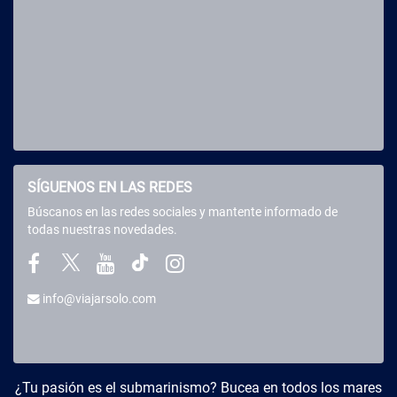
SÍGUENOS EN LAS REDES
Búscanos en las redes sociales y mantente informado de
todas nuestras novedades.
info@viajarsolo.com
Buceo y Viajes
¿Tu pasión es el submarinismo? Bucea en todos los mares