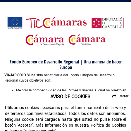
Fondo Europeo de Desarrollo Regional | Una manera de hacer
Europa
VIAJAR SOLO SL
ha sido beneficiaria del Fondo Europeo de Desarrollo
Regional cuyos objetivos son:
Mejorar la competitividad de las Pymes y gracias al cual ha puesto en
marcha un Plan de Marketing Digital Internacional, con el objetivo de
AVISO DE COOKIES
Cerrar
mejorar su posicionamiento online en mercados exteriores durante el
año 2022-2023. Para ello ha contado con el apoyo del Programa
Utilizamos cookies necesarias para el funcionamiento de la web y
XPANDE DIGITAL de la Cámara de Comercio de Castellón”.
de terceros con fines estadísticos. Todos los datos son anónimos.
Mejorar el uso y la calidad de las tecnologías de la información y de
Ninguna cookie será cargada hasta que usted no pulse sobre el
las comunicaciones, y el acceso a las mismas y gracias a que ha
botón 'Aceptar'. Más información en nuestra Política de Cookies
desarrollado un plan digital de gestión comercial e interna para la