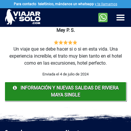
Para contacto
telefónico, mándanos un whatsapp
y te llamamos
Ir al contenido principal
Men
Mey P. S.
Un viaje que se debe hacer si o si en esta vida. Una
experiencia increíble, el trato muy bien tanto en el hotel
como en las excursiones, hotel perfecto.
Enviada el 4 de julio de 2024
INFORMACIÓN Y NUEVAS SALIDAS DE RIVIERA
MAYA SINGLE