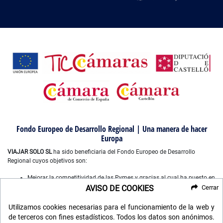
Fondo Europeo de Desarrollo Regional | Una manera de hacer
Europa
VIAJAR SOLO SL
ha sido beneficiaria del Fondo Europeo de Desarrollo
Regional cuyos objetivos son:
Mejorar la competitividad de las Pymes y gracias al cual ha puesto en
marcha un Plan de Marketing Digital Internacional, con el objetivo de
AVISO DE COOKIES
Cerrar
mejorar su posicionamiento online en mercados exteriores durante el
año 2022-2023. Para ello ha contado con el apoyo del Programa
Utilizamos cookies necesarias para el funcionamiento de la web y
XPANDE DIGITAL de la Cámara de Comercio de Castellón”.
de terceros con fines estadísticos. Todos los datos son anónimos.
Mejorar el uso y la calidad de las tecnologías de la información y de